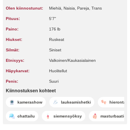
Olen kiinnostunut:
Miehiä, Naisia, Pareja, Trans
Pituus:
5'7"
Paino:
176 lb
Hiukset:
Ruskeat
Silmät:
Siniset
Etnisyys:
Valkoinen/Kaukasialainen
Häpykarvat:
Huolitellut
Penis:
Suuri
Kiinnostuksen kohteet
kamerashow
laukeamishetki
hieronta
chattailu
siemensyöksy
masturbaatio