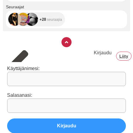
+28
Seuraajat
+28
seuraajia
Kirjaudu
Liity
Käyttäjänimesi:
Salasanasi:
Kirjaudu