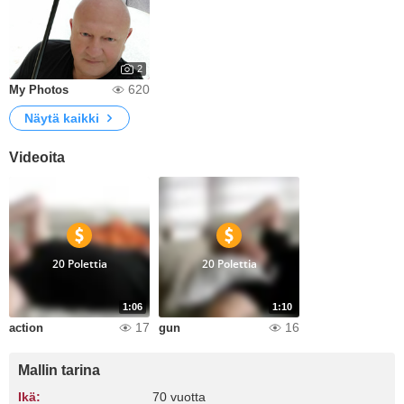
2
620
My Photos
Näytä kaikki
Videoita
20 Polettia
20 Polettia
1:06
1:10
17
16
action
gun
Mallin tarina
Ikä:
70 vuotta