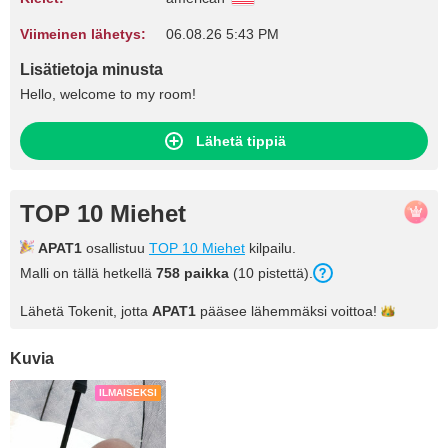
Viimeinen lähetys:
06.08.26 5:43 PM
Lisätietoja minusta
Hello, welcome to my room!
Lähetä tippiä
TOP 10 Miehet
APAT1
osallistuu
TOP 10 Miehet
kilpailu.
Malli on tällä hetkellä
758 paikka
(10 pistettä).
Lähetä Tokenit, jotta
APAT1
pääsee lähemmäksi
voittoa!
Kuvia
ILMAISEKSI