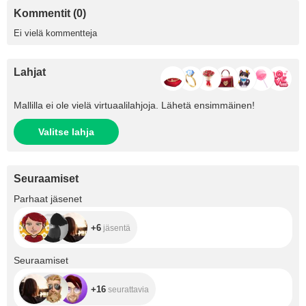
Kommentit (0)
Ei vielä kommentteja
Lahjat
Mallilla ei ole vielä virtuaalilahjoja. Lähetä ensimmäinen!
Valitse lahja
Seuraamiset
+6
Parhaat jäsenet
+6
jäsentä
+16
Seuraamiset
+16
seurattavia