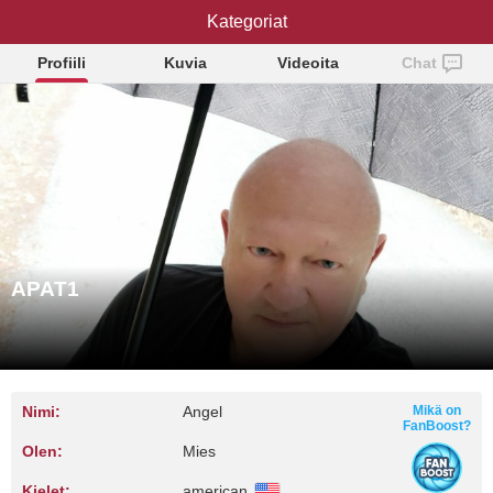
Kategoriat
APAT1
Profiili
Kuvia
Videoita
Chat
APAT1
Nimi:
Angel
Mikä on
FanBoost?
Olen:
Mies
Kielet:
american