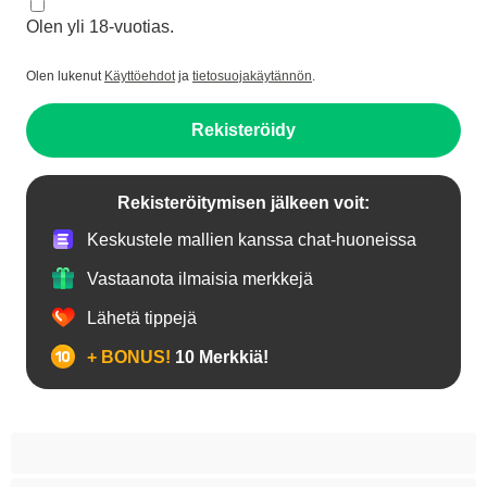
Olen yli 18-vuotias.
Olen lukenut
Käyttöehdot
ja
tietosuojakäytännön
.
Rekisteröidy
Rekisteröitymisen jälkeen voit:
Keskustele mallien kanssa chat-huoneissa
Vastaanota ilmaisia merkkejä
Lähetä tippejä
+ BONUS!
10 Merkkiä!
18+ teinejä