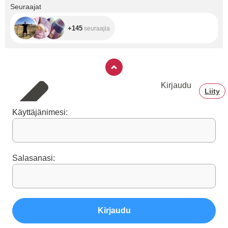
+145
Seuraajat
+145
seuraajia
Kirjaudu
Liity
Käyttäjänimesi:
Salasanasi:
Kirjaudu