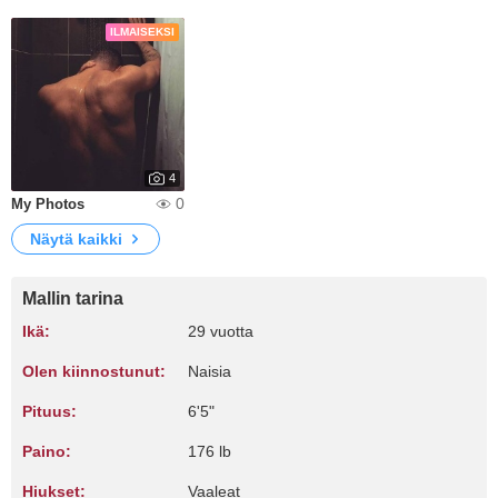
ILMAISEKSI
4
0
My Photos
Näytä kaikki
Mallin tarina
Ikä:
29 vuotta
Olen kiinnostunut:
Naisia
Pituus:
6'5"
Paino:
176 lb
Hiukset:
Vaaleat