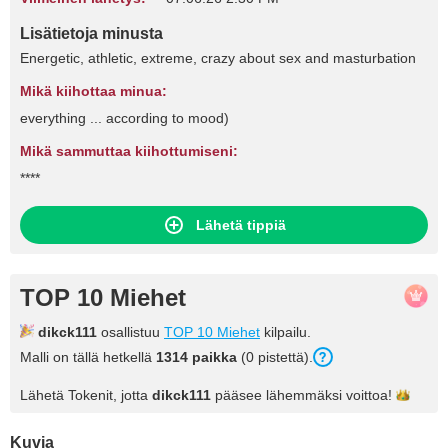
Lisätietoja minusta
Energetic, athletic, extreme, crazy about sex and masturbation
Mikä kiihottaa minua:
everything ... according to mood)
Mikä sammuttaa kiihottumiseni:
****
Lähetä tippiä
TOP 10 Miehet
dikck111
osallistuu
TOP 10 Miehet
kilpailu.
Malli on tällä hetkellä
1314 paikka
(0 pistettä).
Lähetä Tokenit, jotta
dikck111
pääsee lähemmäksi
voittoa!
Kuvia