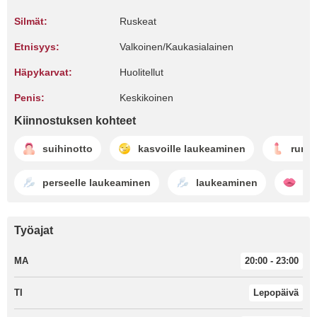
Silmät:
Ruskeat
Etnisyys:
Valkoinen/Kaukasialainen
Häpykarvat:
Huolitellut
Penis:
Keskikoinen
Kiinnostuksen kohteet
suihinotto
kasvoille laukeaminen
runk
perseelle laukeaminen
laukeaminen
su
Työajat
MA
20:00 - 23:00
TI
Lepopäivä