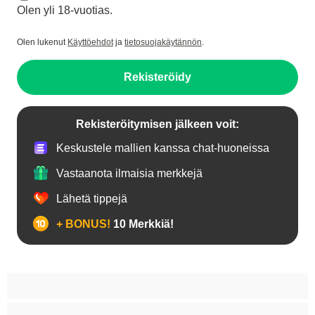
Olen yli 18-vuotias.
Olen lukenut
Käyttöehdot
ja
tietosuojakäytännön
.
Rekisteröidy
Rekisteröitymisen jälkeen voit:
Keskustele mallien kanssa chat-huoneissa
Vastaanota ilmaisia merkkejä
Lähetä tippejä
+ BONUS!
10 Merkkiä!
18+ teinejä
Aasialaisia