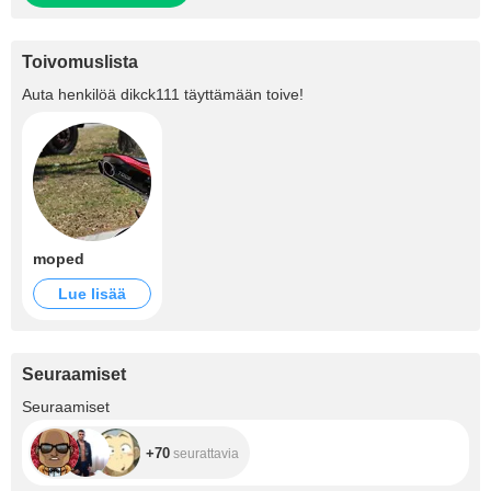
Toivomuslista
Auta henkilöä
dikck111
täyttämään toive!
moped
Lue lisää
Seuraamiset
+70
Seuraamiset
+70
seurattavia