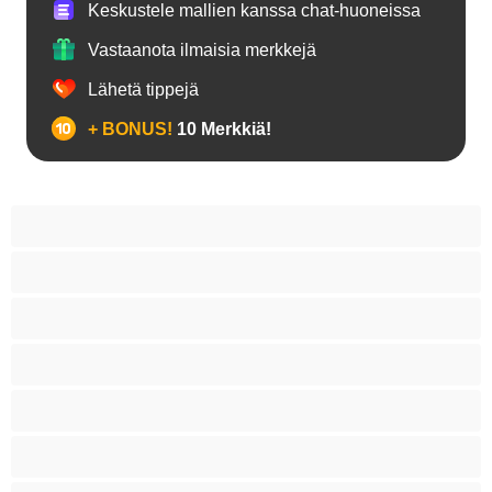
Keskustele mallien kanssa chat-huoneissa
Vastaanota ilmaisia merkkejä
Lähetä tippejä
+ BONUS!
10 Merkkiä!
18+ teinejä
Aasialaisia
Ajeltuja pilluja
Anaali
Arabi
Beibejä
Blondeja