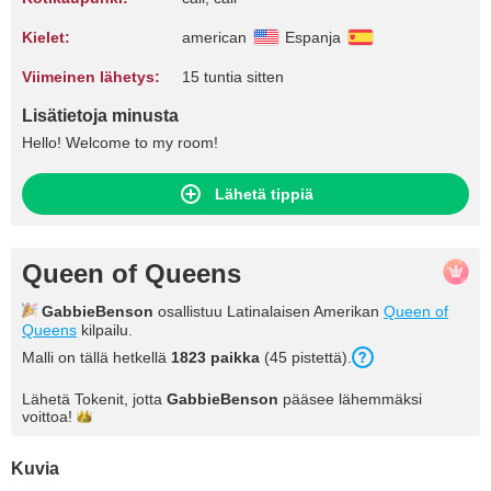
Kielet:
american
Espanja
Viimeinen lähetys:
15 tuntia sitten
Lisätietoja minusta
Hello! Welcome to my room!
Lähetä tippiä
Queen of Queens
GabbieBenson
osallistuu Latinalaisen Amerikan
Queen of
Queens
kilpailu.
Malli on tällä hetkellä
1823 paikka
(45 pistettä).
Lähetä Tokenit, jotta
GabbieBenson
pääsee lähemmäksi
voittoa!
Kuvia