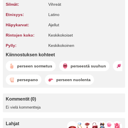
Silmät:
Vihreät
Etnisyys:
Latino
Häpykarvat:
Ajellut
Rintojen koko:
Keskikokoiset
Pylly:
Keskikokoinen
Kiinnostuksen kohteet
perseen sormetus
perseestä suuhun
an
persepano
perseen nuolenta
Kommentit (0)
Ei vielä kommentteja
Lahjat