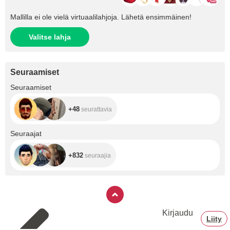
Mallilla ei ole vielä virtuaalilahjoja. Lähetä ensimmäinen!
Valitse lahja
Seuraamiset
+48
Seuraamiset
+48
seurattavia
+832
Seuraajat
+832
seuraajia
Kirjaudu
Liity