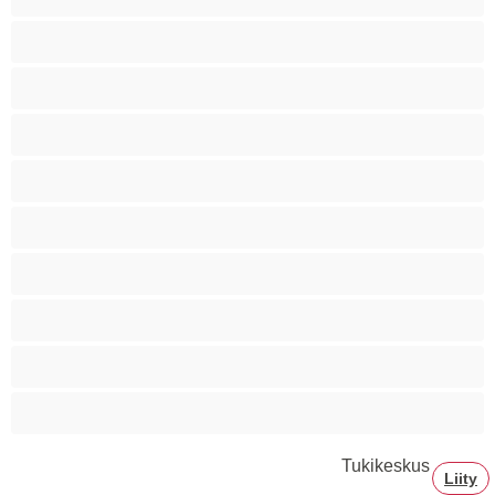
Ryhmäseksiä
Siro
Sitomista
Squirttailua
Tummaihoinen
Tupakoivia
Valkoisia Tyttöjä
Valtavia Tissejä
Varttuneita
Tukikeskus
Liity