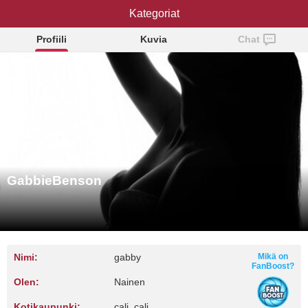
GabbieBenson
Kategoriat
Profiili
Kuvia
Chat
GabbieBenson
Nimi:
gabby
Mikä on
FanBoost?
Olen:
Nainen
Kotikaupunki:
cali, cali