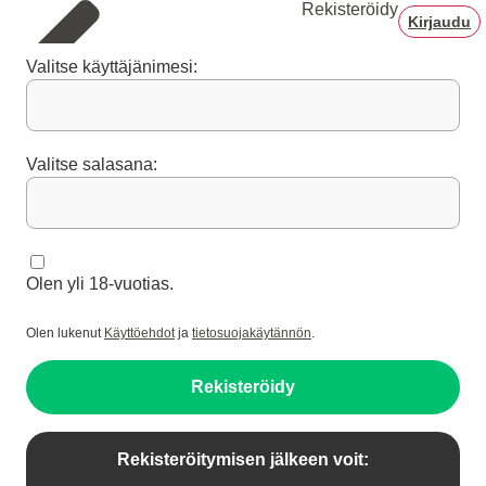
Rekisteröidy
Kirjaudu
Valitse käyttäjänimesi:
Valitse salasana:
Olen yli 18-vuotias.
Olen lukenut
Käyttöehdot
ja
tietosuojakäytännön
.
Rekisteröidy
Rekisteröitymisen jälkeen voit: