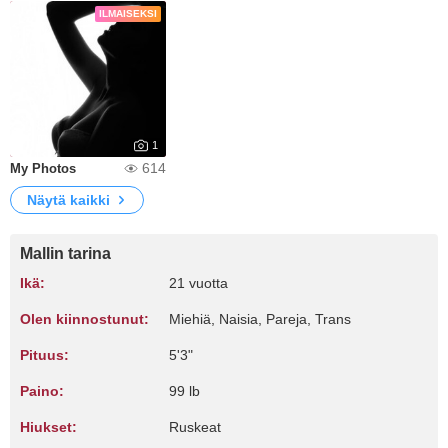
ILMAISEKSI
1
614
My Photos
Näytä kaikki
Mallin tarina
Ikä:
21 vuotta
Olen kiinnostunut:
Miehiä, Naisia, Pareja, Trans
Pituus:
5'3"
Paino:
99 lb
Hiukset:
Ruskeat